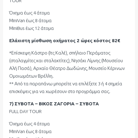
TOUR
Όχημα έως 4 άτομα
ΜiniVan έως 8 άτομα
ΜiniBus έως 12 άτομα
Ελάχιστη μίσθωση οχήματος 2 ώρες κόστος 82€
*Επίσκεψη Κάστρο (Ιτς Καλέ), σπήλαιο Περάματος
(σταλαγμίτες και σταλακτίτες), Νησάκι Λίμνης (Μουσείου
Αλή Πασά), Αρχαίο Θέατρο Δωδώνης, Μουσείο Κέρινων
Ομοιωμάτων Βρέλλη.
** Από τα παραπάνω μπορείτε να επιλέξετε 3 ή 4 σημεία
επισκέψεις για να χωρέσουν στο προγράμμα σας.
7)
ΣΥΒΟΤΑ – BIKOΣ ZAΓΟΡΙΑ – ΣΥΒΟΤΑ
FULL DAY TOUR
Όχημα έως 4 άτομα
ΜiniVan έως 8 άτομα