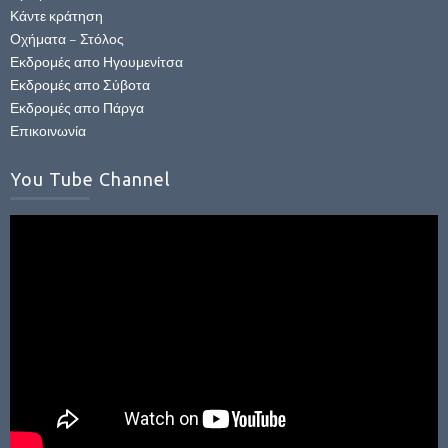
Κάντε κράτηση
Οχήματα – Στόλος
Εκδρομές απο Ηγουμενίτσα
Εκδρομές απο Σύβοτα
Εκδρομές απο Πάργα
Επικοινωνία
You Tube Channel