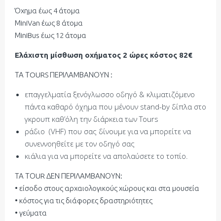
Όχημα έως 4 άτομα
ΜiniVan έως 8 άτομα
ΜiniBus έως 12 άτομα
Ελάχιστη μίσθωση οχήματος 2 ώρες κόστος 82€
ΤΑ ΤOURS ΠΕΡΙΛΑΜΒΑΝΟΥΝ :
επαγγελματία ξενόγλωσσο οδηγό & κλιματιζόμενο
πάντα καθαρό όχημα που μένουν stand-by δίπλα στο
γκρουπ καθ’όλη την διάρκεια των Tours
ράδιο (VHF) που σας δίνουμε για να μπορείτε να
συνεννοηθείτε με τον οδηγό σας
κιάλια για να μπορείτε να απολαύσετε το τοπίο.
ΤΑ ΤΟUR ΔΕΝ ΠΕΡΙΛΑΜΒΑΝΟΥΝ:
• είσοδο στους αρχαιολογικούς χώρους και στα μουσεία
• κόστος για τις διάφορες δραστηριότητες
• γεύματα