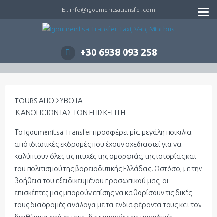
E.: info@igoumenitsatransfer.com
+30 6938 093 258
TOURS ΑΠΟ ΣΥΒΟΤΑ
ΙΚΑΝΟΠΟΙΩΝΤΑΣ ΤΟΝ ΕΠΙΣΚΕΠΤΗ
Το Igoumenitsa Transfer προσφέρει μία μεγάλη ποικιλία
από ιδιωτικές εκδρομές που έχουν σχεδιαστεί για να
καλύπτουν όλες τις πτυχές της ομορφιάς, της ιστορίας και
του πολιτισμού της βορειοδυτικής Ελλάδας. Ωστόσο, με την
βοήθεια του εξειδικευμένου προσωπικού μας, οι
επισκέπτες μας μπορούν επίσης να καθορίσουν τις δικές
τους διαδρομές ανάλογα με τα ενδιαφέροντα τους και τον
διαθέσιμο χρόνο τους, δημιουργώντας μοναδικές