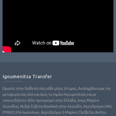
Igoumenitsa Transfer
Είμαστε στην διάθεση σας κάθε μέρα 24 ώρες. Αναλαμβάνουμε την
μεταφορά σας από και προς το Λιμάνι Ηγουμενίτσας και με
οποιονδήποτε άλλο προορισμό στην Ελλάδα, όπως Μαρίνα
Λευκάδας, Νυδρί-Σύβοτα-Βασιλική στην Λευκάδα, Αεροδρόμιο KING
PYRROS IOA Ιωαννίνων, Αεροδρόμιο ή Μαρίνες Πρέβεζας Ακτίου,