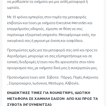
να μισθώσετε τα οχήματα για μια απλή μεταφορά ή
ωριαία.
Με 35 χρόνια εμπειρίας στον τομέα της μεταφοράς
επιβατών και tours με οχήματα Executive Mercedes και
επαγγελματίες οδηγούς , είμαστε σε θέση να σας
παρέχουμε εξαιρετική υπηρεσία. Μεταφέρουμε εσάς, την
οικογένειά σας ή γκρουπ με άνεση και ασφάλεια.
Προτιμώντας εμάς για την μεταφορά σας από και προς το
Αεροδρόμιο, μπορούμε να σας εξυπηρετήσουμε και σε
τοπικές διαδρομές ή tours που θα χρειαστείτε στον τόπο
προορισμού σας, με οχήματα δικά μας ή συνεργατών μας.
Προτεινόμενα tours από Σύβοτα: Πάργα, Πηγές Αχέροντα
, Ζαγοροχώρια, Ιωάννινα, Μετέωρα, Αλβανία.
ΕΝΔΕΙΚΤΙΚΕΣ ΤΙΜΕΣ ΓΙΑ ROUNDTRIPS, ΙΔΙΩΤΙΚΗ
ΜΕΤΑΦΟΡΑ ΣΕ ΧΑΜΗΛΗ ΣΑΙΖΟΝ
ΑΠΟ ΚΑΙ ΠΡΟΣ ΤΑ
ΣΥΒΟΤΑ (ΗΓΟΥΜΕΝΙΤΣΑ):