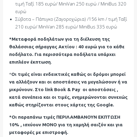
τιμή Ταξί 185 ευρώ/ MiniVan 250 ευρώ / MiniBus 320
ευρώ
Σύβοτα – Πάπιγκο (Ζαγοροχώρια) /156 km / τιμή Ταξί
210 ευρώ/ MiniVan 285 ευρώ/ MiniBus 335 ευρώ
*Μεταφορά ποδηλάτων για τη διέλευση της
θαλάσσιας σήραγγας Ακτίου : 40 ευρώ για το κάθε
ποδήλατο. Για περισσότερα ποδήλατα υπάρχει
επιπλέον έκπτωση
.
*
Οι τιμές είναι ενδεικτικές καθώς οι δρόμοι μπορεί
να αλλάξουν και οι αποστάσεις να μεγαλώσουν ή να
μικρύνουν. Στο link
Book & Pay οι αποστάσεις ,
κατά συνέπεια και οι τιμές, ενημερώνονται συνεχώς
καθώς στηρίζονται στους χάρτες της
Google
.
*Οι παραπάνω τιμές ΠΕΡΙΛΑΜΒΑΝΟΥΝ ΕΚΠΤΩΣΗ
10% , ισχύουν
MONO
για τη χαμηλή σαιζόν και για
μεταφορές με επιστροφή.