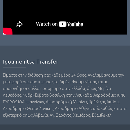
Igoumenitsa Transfer
Είμαστε στην διάθεση σας κάθε μέρα 24 ώρες. Αναλαμβάνουμε την
μεταφορά σας από και προς το Λιμάνι Ηγουμενίτσας και με
οποιονδήποτε άλλο προορισμό στην Ελλάδα, όπως Μαρίνα
Λευκάδας, Νυδρί-Σύβοτα-Βασιλική στην Λευκάδα, Αεροδρόμιο KING
PYRROS IOA Ιωαννίνων, Αεροδρόμιο ή Μαρίνες Πρέβεζας Ακτίου,
Αεροδρόμιο Θεσσαλονίκης, Αεροδρόμιο Αθήνας κτλ. καθώς και στο
εξωτερικό όπως Αλβανία, Αγ. Σαράντα, Χειμάρρα, Εξαμίλι κτλ.