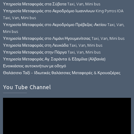
Υπηρεσία Μεταφοράς στα Σύβοτα Taxi, Van, Mini bus
Υπηρεσία Μεταφοράς στο Αεροδρόμιο Ιωαννίνων King Pyrros IOA
Taxi, Van, Mini bus
Υπηρεσία Μεταφοράς στο Αεροδρόμιο Πρέβεζας-Ακτίου Taxi, Van,
Mini bus
Υπηρεσία Μεταφοράς στο Λιμάνι Ηγουμενίτσας Taxi, Van, Mini bus
Υπηρεσία Μεταφοράς στη Λευκάδα Taxi, Van, Mini bus
Υπηρεσία Μεταφοράς στην Πάργα Taxi, Van, Mini bus
Υπηρεσία Μεταφοράς Αγ. Σαράντα & Εξαμίλια (Αλβανία)
Ενοικιάσεις αυτοκινήτων με οδηγό
Θαλάσσιο Ταξί – Ιδιωτικές θαλάσσιες Μεταφορές & Κρουαζιέρες
You Tube Channel